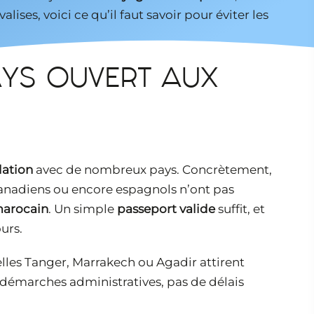
lises, voici ce qu’il faut savoir pour éviter les
AYS OUVERT AUX
lation
avec de nombreux pays. Concrètement,
, canadiens ou encore espagnols n’ont pas
 marocain
. Un simple
passeport valide
suffit, et
urs.
uelles Tanger, Marrakech ou Agadir attirent
démarches administratives, pas de délais