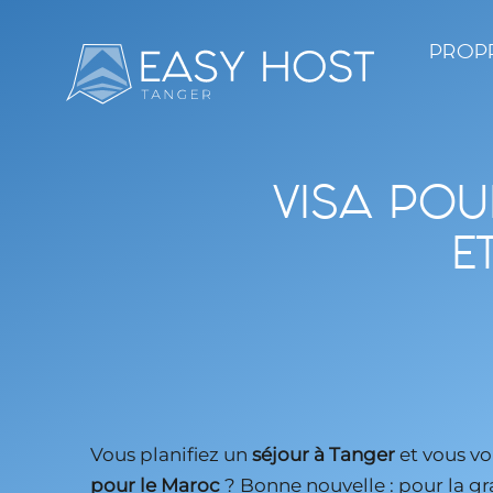
Passer
au
PROPR
contenu
VISA POU
E
Vous planifiez un
séjour à Tanger
et vous v
pour le Maroc
? Bonne nouvelle : pour la g