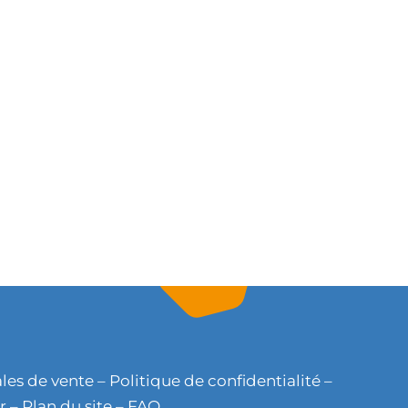
les de vente
–
Politique de confidentialité
–
r
–
Plan du site
–
FAQ